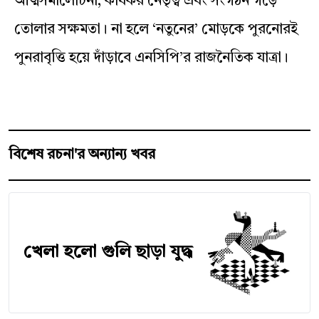
আত্মসমালোচনা, কার্যকর নেতৃত্ব এবং সংগঠন গড়ে
তোলার সক্ষমতা। না হলে ‘নতুনের’ মোড়কে পুরনোরই
পুনরাবৃত্তি হয়ে দাঁড়াবে এনসিপি’র রাজনৈতিক যাত্রা।
বিশেষ রচনা'র অন্যান্য খবর
খেলা হলো গুলি ছাড়া যুদ্ধ