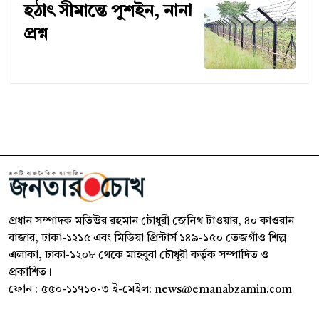
হঠাৎ সীমান্তে পুশইন, নানা
প্রশ্ন
প্রধান সম্পাদক মতিউর রহমান চৌধুরী জেনিথ টাওয়ার, ৪০ কাওরান
বাজার, ঢাকা-১২১৫ এবং মিডিয়া প্রিন্টার্স ১৪৯-১৫০ তেজগাঁও শিল্প
এলাকা, ঢাকা-১২০৮ থেকে মাহবুবা চৌধুরী কর্তৃক সম্পাদিত ও
প্রকাশিত।
ফোন : ৫৫০-১১৭১০-৩ ই-মেইল: news@emanabzamin.com