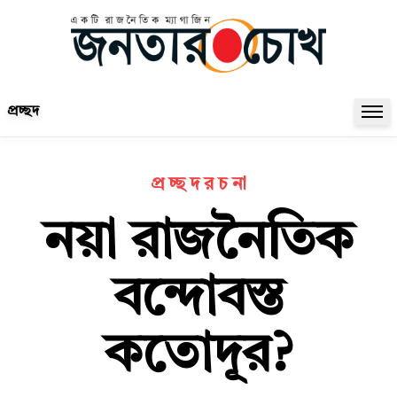
প্রচ্ছদ
প্র চ্ছ দ র চ না
নয়া রাজনৈতিক
বন্দোবস্ত
কতোদূর?