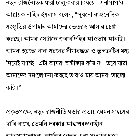
নতুন রাজনৈতিক ধারা চালু করার বিষয়ে। এনসিপি’র
আহ্বায়ক নাহিদ ইসলাম বলেন, “পুরনো রাজনৈতিক
সংস্কৃতির উপাদান আমাদের ভেতরও আসার চেষ্টা
করছে। আমরা সেটাকে জবাবদিহির আওতায় আনছি।
আমরা হয়তো নানা ধরনের সীমাবদ্ধতা ও ভুলত্রুটির মধ্য
দিয়েই যাচ্ছি। এটা আমরা অস্বীকার করি না। তবে যারা
আমাদের সমালোচনা করছে তারাও চায় আমরা ভালো
করি।”
প্রকৃতপক্ষে, নতুন রাজনীতি গড়ার প্রত্যয় যেমন সাহসের
দাবি রাখে, তেমনি দরকার আত্মপ্রবঞ্চনাহীন