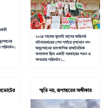
 একটি
২০২৪ সালের জুলাই মাসের অগ্নিগর্ভ
্যুত্থানের
ঘটনাপ্রবাহের শেষ পর্যায়ে দৃশ্যমান গণ-
র পরিবর্তন।
অভ্যুত্থানের তাৎক্ষণিক রাজনৈতিক
ফলাফল ছিল একটি সরকারের পতন ও
ক্ষমতার পরিবর্তন।...
 গণভোটের
স্মৃতি নয়, রূপান্তরের অঙ্গীকার