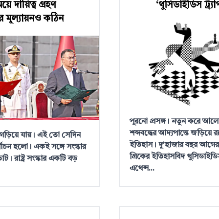
ে দায়িত্ব গ্রহণ
‘থুসিডাইডিস ট্র্যা
 মূল্যায়নও কঠিন
পুরনো প্রসঙ্গ। নতুন করে আল
শব্দবন্ধের আদ্যপান্তে জড়িয়ে রয়
 গড়িয়ে যায়। এই তো সেদিন
ইতিহাস। দু’হাজার বছর আগে
্বাচন হলো। একই সঙ্গে সংস্কার
গ্রিকের ইতিহাসবিদ থুসিডাইডি
োট। রাষ্ট্র সংস্কার একটি বড়
এথেন্স...