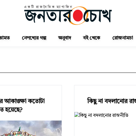
তামত
নেপথ্যের গল্প
অনুবাদ
বই থেকে
রোজনামচা
র আকাঙ্ক্ষা কতোটা
কিছু না বদলানোর রা
য়িত হয়েছে?