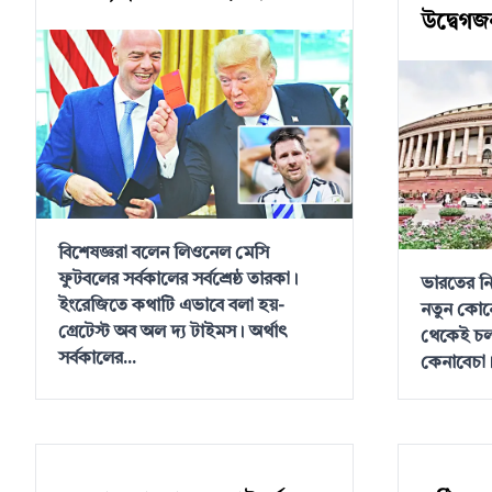
উদ্বেগ
বিশেষজ্ঞরা বলেন লিওনেল মেসি
ফুটবলের সর্বকালের সর্বশ্রেষ্ঠ তারকা।
ভারতের নি
ইংরেজিতে কথাটি এভাবে বলা হয়-
নতুন কোন
গ্রেটেস্ট অব অল দ্য টাইমস। অর্থাৎ
থেকেই চলছ
সর্বকালের...
কেনাবেচা।