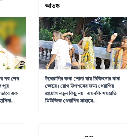
আতঙ্ক
ের পর শেখ
টথেরাপির কথা শোনা যায় চিকিৎসার নানা
পুত্র
ক্ষেত্রে। রোগ উপশমের জন্য থেরাপির
কভাবে এক
প্রয়োগ নতুন কিছু নয়। এমনকি সমপ্রতি
াসিনা...
মিউজিক থেরাপির মাধ্যমে...