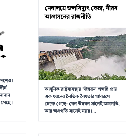
মেঘালয়ে জলবিদ্যুৎ কেন্দ্র, নীরব
আগ্রাসনের রাজনীতি
াদেশেও।
ীর্ঘ
আধুনিক রাষ্ট্রব্যবস্থায় ‘উন্নয়ন’ শব্দটি প্রায়
নানান
এক ধরনের নৈতিক বৈধতার আবরণে
 গেছে।
ঢেকে গেছে- যেন উন্নয়ন মানেই অগ্রগতি,
আর অগ্রগতি মানেই ন্যায়।...