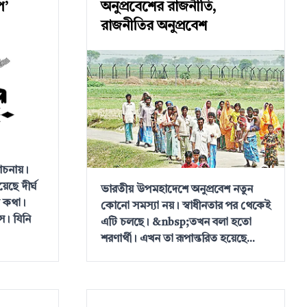
প’
অনুপ্রবেশের রাজনীতি,
রাজনীতির অনুপ্রবেশ
োচনায়।
েছে দীর্ঘ
ভারতীয় উপমহাদেশে অনুপ্রবেশ নতুন
র কথা।
কোনো সমস্যা নয়। স্বাধীনতার পর থেকেই
স। যিনি
এটি চলছে। &nbsp;তখন বলা হতো
শরণার্থী। এখন তা রূপান্তরিত হয়েছে...