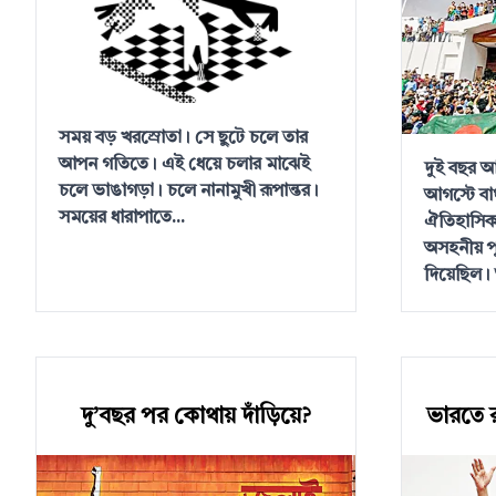
সময় বড় খরস্রোতা। সে ছুটে চলে তার
আপন গতিতে। এই ধেয়ে চলার মাঝেই
দুই বছর 
চলে ভাঙাগড়া। চলে নানামুখী রূপান্তর।
আগস্টে বা
সময়ের ধারাপাতে...
ঐতিহাসিক 
অসহনীয় পু
দিয়েছিল। 
দু’বছর পর কোথায় দাঁড়িয়ে?
ভারতে 