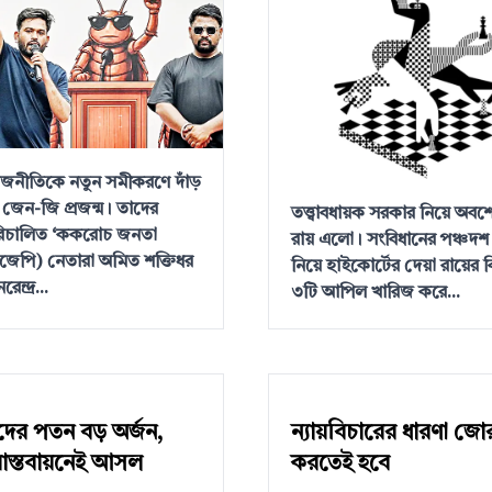
াজনীতিকে নতুন সমীকরণে দাঁড়
জেন-জি প্রজন্ম। তাদের
তত্ত্বাবধায়ক সরকার নিয়ে অবশে
পরিচালিত ‘ককরোচ জনতা
রায় এলো। সংবিধানের পঞ্চদশ
(সিজেপি) নেতারা অমিত শক্তিধর
নিয়ে হাইকোর্টের দেয়া রায়ের বি
নরেন্দ্র...
৩টি আপিল খারিজ করে...
াদের পতন বড় অর্জন,
ন্যায়বিচারের ধারণা জ
 বাস্তবায়নেই আসল
করতেই হবে