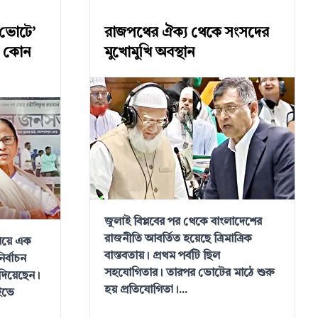
ল ভোটে’
রাজপথের ঐক্য থেকে সংসদের
খ কোন
মুখোমুখি অবস্থান
জুলাই বিপ্লবের পর থেকে বাংলাদেশের
রাজনীতি আবর্তিত হয়েছে ত্রিমাত্রিক
নিয়ে এক
বাস্তবতায়। প্রথম পর্বটি ছিল
ির্বাচন
সহযোগিতার। তারপর ভোটের মাঠে শুরু
 দিয়েছেন।
হয় প্রতিযোগিতা।...
ইভে