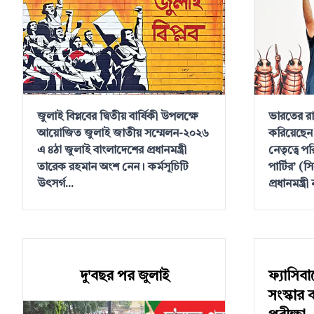
জুলাই বিপ্লবের দ্বিতীয় বার্ষিকী উপলক্ষে
ভারতের র
আয়োজিত জুলাই জাতীয় সম্মেলন-২০২৬
করিয়েছেন 
এ ৪ঠা জুলাই বাংলাদেশের প্রধানমন্ত্রী
নেতৃত্বে 
তারেক রহমান অংশ নেন। কর্মসূচিটি
পার্টির’ 
উৎসর্গ...
প্রধানমন্ত্রী 
দু'বছর পর জুলাই
ফ্যাসিব
সংস্কার