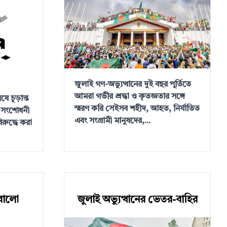
জুলাই গণ-অভ্যুত্থানের দুই বছর পূর্তিতে
আমরা গভীর শ্রদ্ধা ও কৃতজ্ঞতার সঙ্গে
ষে চূড়ান্ত
স্মরণ করি সেইসব শহীদ, আহত, নির্যাতিত
 সংশোধনী
এবং সংগ্রামী মানুষদের,...
রুদ্ধে করা
োরালো
জুলাই অভ্যুত্থানের ভেতর-বাহির