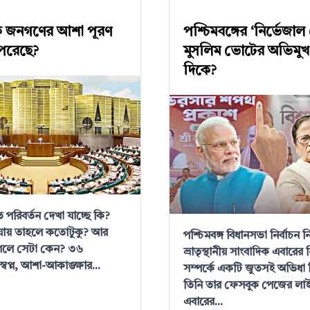
ি জনগণের আশা পূরণ
পশ্চিমবঙ্গের ‘নির্ভেজা
েরেছে?
মুসলিম ভোটের অভিমু
দিকে?
 পরিবর্তন দেখা যাচ্ছে কি?
 যায় তাহলে কতোটুকু? আর
পশ্চিমবঙ্গ বিধানসভা নির্বাচন 
গেলে সেটা কেন? ৩৬
ভ্রাতৃস্থানীয় সাংবাদিক এবারের ন
্বপ্ন, আশা-আকাঙ্ক্ষার...
সম্পর্কে একটি জুতসই অভিধা
তিনি তার ফেসবুক পেজের লা
এবারের...