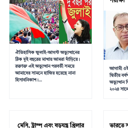
পরীক্ষা
ঐতিহাসিক জুলাই-আগস্ট অভ্যুত্থানের
ঠিক দুই বছরের মাথায় আমরা দাঁড়িয়ে।
রক্তাক্ত এই অভ্যুত্থান পরবর্তী সময়ে
আগামী ৫ই 
আমাদের সামনে হাজির হয়েছে নানা
দ্বিতীয় বর
হিসাবনিকাশ।...
অভ্যুত্থান
২০২৪ সালে
মেসি, ট্রাম্প এবং ষড়যন্ত্র থ্রিলার
ভারতে স