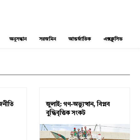
অনুসন্ধান
সরজমিন
আন্তর্জাতিক
এক্সক্লুসিভ
জনীতি
জুলাই: গণ-অভ্যুত্থান, বিপ্লব
বুদ্ধিবৃত্তিক সংকট