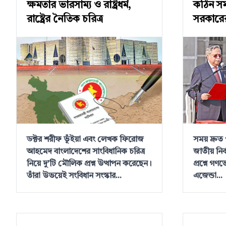
ক্ষমতার ভারসাম্য ও রাষ্ট্রধর্ম,
কঠিন সময়
রাষ্ট্রের নৈতিক চরিত্র
সরকারের
ডক্টর শরীফ ভূঁইয়া এবং লেখক ফিরোজ
সময় দ্রুত
আহমেদ বাংলাদেশের সাংবিধানিক চরিত্র
জাতীয় নির
নিয়ে দু’টি মৌলিক প্রশ্ন উত্থাপন করেছেন।
প্রশ্নে গণভ
তাঁরা উভয়েই সংবিধান সংস্কার...
এজেন্ডা...