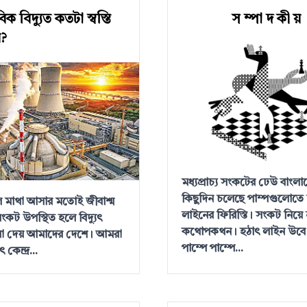
ক বিদ্যুত কতটা স্বস্তি
স ম্পা দ কী য়
?
মধ্যপ্রাচ্য সংকটের ঢেউ বাংল
কিছুদিন চলেছে পাম্পগুলোতে দ
ে মাথা আসার মতোই জীবাশ্ম
লাইনের ফিরিস্তি। সংকট নিয়ে 
সংকট উপস্থিত হলে বিদ্যুৎ
কথোপকথন। হঠাৎ লাইন উবে
া দেয় আমাদের দেশে। আমরা
পাম্পে পাম্পে...
 কেন্দ্র...