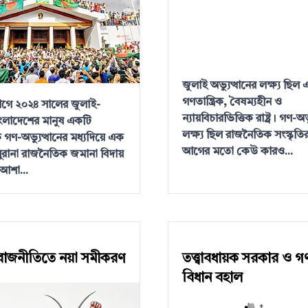
জুলাই অভ্যুত্থানের লক্ষ্য ছিল
গণতান্ত্রিক, বৈষম্যহীন ও
আগে ২০২৪ সালের জুলাই-
ন্যায়বিচারভিত্তিক রাষ্ট্র। গণ-অভ
ংলাদেশের মানুষ একটি
লক্ষ্য ছিল রাজনৈতিক সংস্কৃতি
গণ-অভ্যুত্থানের মধ্যদিয়ে এক
আগের মতো কেউ কারও...
রানা রাজনৈতিক জমানা বিদায়
আশা...
রাজনীতিতে নয়া সমীকরণ
তত্ত্বাবধায়ক সরকার ও
বিধান বহাল