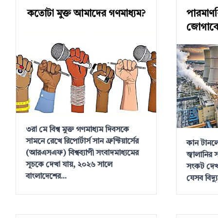
কতোটা মুক্ত আমাদের গণমাধ্যম?
পারমাণবি
জোগাবে
৩রা মে বিশ্ব মুক্ত গণমাধ্যম দিবসকে
সামনে রেখে রিপোর্টার্স সান ফ্রন্টিয়ার্সের
কান টানল
(আরএসএফ) বিশ্বব্যাপী সংবাদমাধ্যমের
জ্বালানির 
সূচকে দেখা যায়, ২০২৬ সালে
সংকট দেখ
বাংলাদেশের...
যেসব বিদ্যুৎ