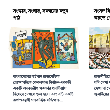
সংস্কার, সংঘাত, সমন্বয়ের নতুন
সংসদ ক
পাঠ
করতে প
বাংলাদেশের বর্তমান রাজনৈতিক
রাজনীতিতে
প্রেক্ষাপটকে কেবলমাত্র নির্বাচন-পরবর্তী
যদি দেখা
একটি অভ্যন্তরীণ ক্ষমতার পুনর্বিন্যাস
দেখা না 
হিসেবে দেখলে ভুল হবে। বরং এটি একটি
জুলাইয়ের স
রূপান্তরমুখী গণতান্ত্রিক সন্ধিক্ষণ-...