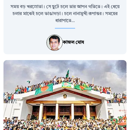
সময় বড় খরস্রোতা। সে ছুটে চলে তার আপন গতিতে। এই ধেয়ে
চলার মাঝেই চলে ভাঙাগড়া। চলে নানামুখী রূপান্তর। সময়ের
ধারাপাতে...
কাজল ঘোষ