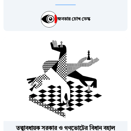
জনতার চোখ ডেস্ক
তত্ত্বাবধায়ক সরকার ও গণভোটের বিধান বহাল