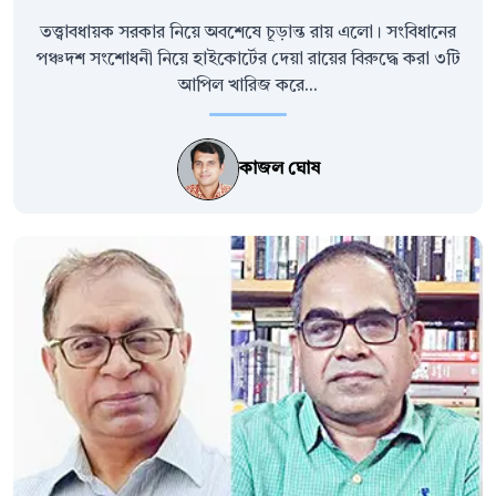
তত্ত্বাবধায়ক সরকার নিয়ে অবশেষে চূড়ান্ত রায় এলো। সংবিধানের
পঞ্চদশ সংশোধনী নিয়ে হাইকোর্টের দেয়া রায়ের বিরুদ্ধে করা ৩টি
আপিল খারিজ করে...
কাজল ঘোষ