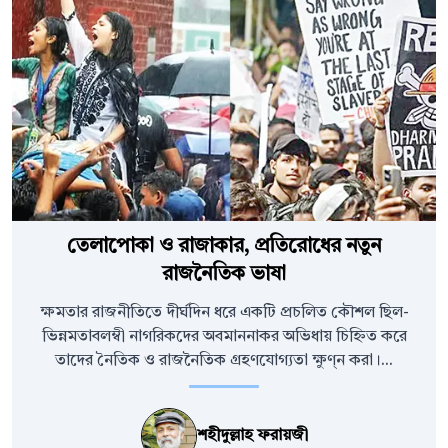
তেলাপোকা ও রাজাকার, প্রতিরোধের নতুন
রাজনৈতিক ভাষা
ক্ষমতার রাজনীতিতে দীর্ঘদিন ধরে একটি প্রচলিত কৌশল ছিল-
ভিন্নমতাবলম্বী নাগরিকদের অবমাননাকর অভিধায় চিহ্নিত করে
তাদের নৈতিক ও রাজনৈতিক গ্রহণযোগ্যতা ক্ষুণ্ন করা।...
শহীদুল্লাহ ফরায়জী