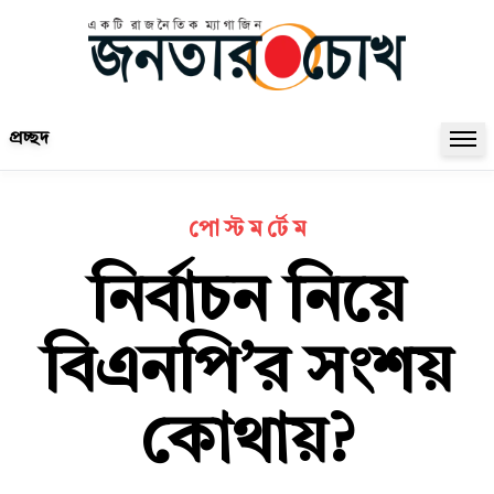
প্রচ্ছদ
পো স্ট ম র্টে ম
নির্বাচন নিয়ে
বিএনপি’র সংশয়
কোথায়?