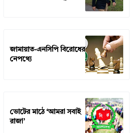
জামায়াত-এনসিপি বিরোধের
নেপথ্যে
ভোটের মাঠে ‘আমরা সবাই
রাজা’