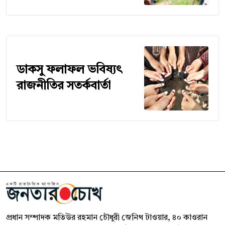
ডাকসু ফলাফল ভবিষ্যৎ
রাজনীতির সতর্কবার্তা
প্রধান সম্পাদক মতিউর রহমান চৌধুরী জেনিথ টাওয়ার, ৪০ কাওরান