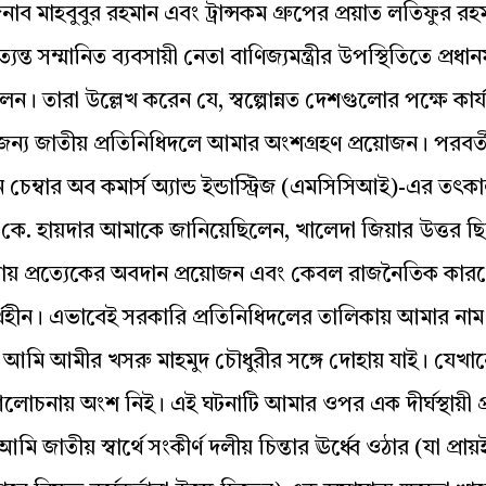
জনাব মাহবুবুর রহমান এবং ট্রান্সকম গ্রুপের প্রয়াত লতিফুর 
্ত সম্মানিত ব্যবসায়ী নেতা বাণিজ্যমন্ত্রীর উপস্থিতিতে প্রধানমন
ন। তারা উল্লেখ করেন যে, স্বল্পোন্নত দেশগুলোর পক্ষে কার্
্য জাতীয় প্রতিনিধিদলে আমার অংশগ্রহণ প্রয়োজন। পরবর্
চেম্বার অব কমার্স অ্যান্ড ইন্ডাস্ট্রিজ (এমসিসিআই)-এর তৎক
. কে. হায়দার আমাকে জানিয়েছিলেন, খালেদা জিয়ার উত্তর ছ
রিয়ায় প্রত্যেকের অবদান প্রয়োজন এবং কেবল রাজনৈতিক কার
্থহীন। এভাবেই সরকারি প্রতিনিধিদলের তালিকায় আমার নাম প
 আমি আমীর খসরু মাহমুদ চৌধুরীর সঙ্গে দোহায় যাই। যেখা
লোচনায় অংশ নিই। এই ঘটনাটি আমার ওপর এক দীর্ঘস্থায়ী প
 জাতীয় স্বার্থে সংকীর্ণ দলীয় চিন্তার ঊর্ধ্বে ওঠার (যা প্রায়