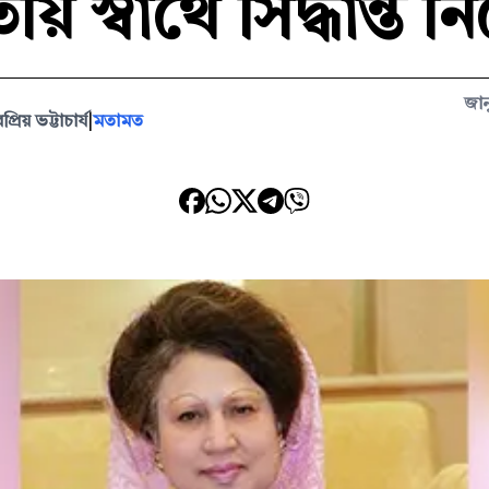
য় স্বার্থে সিদ্ধান্ত 
জান
্রিয় ভট্টাচার্য
|
মতামত