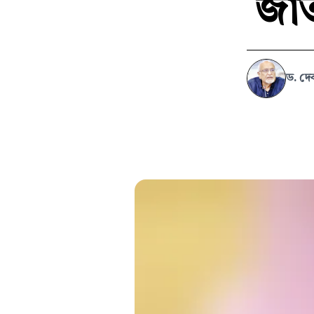
জাতী
ড. দেবপ