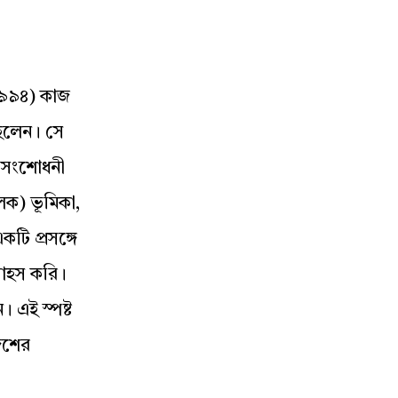
-১৯৯৪) কাজ
ছিলেন। সে
 সংশোধনী
লক) ভূমিকা,
ি প্রসঙ্গে
সাহস করি।
 এই স্পষ্ট
দেশের