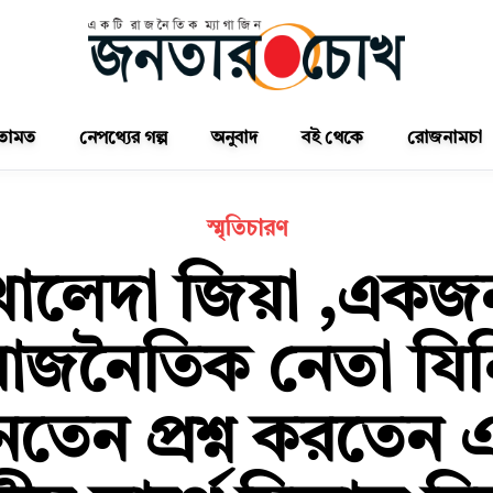
তামত
নেপথ্যের গল্প
অনুবাদ
বই থেকে
রোজনামচা
স্মৃতিচারণ
খালেদা জিয়া ,একজ
রাজনৈতিক নেতা যিন
নতেন প্রশ্ন করতেন 