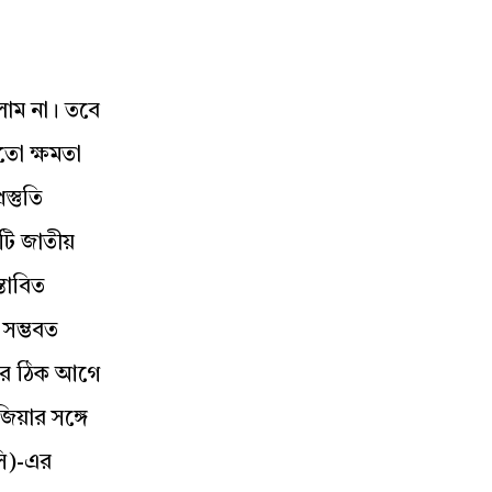
লাম না। তবে
তো ক্ষমতা
স্তুতি
কটি জাতীয়
্তাবিত
 সম্ভবত
ের ঠিক আগে
জিয়ার সঙ্গে
সি)-এর