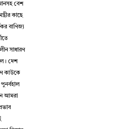
রহমানসহ বেশ
্ত্রীর কাছে
যকর বাণিজ্য
তীতে
ালীন সাধারণ
িল। দেশ
ণে কাউকে
ুনর্বহাল
নে আমরা
্রভাব
ই