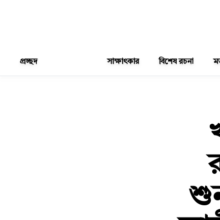
প্রচ্ছদ
সাক্ষাৎকার
বিশেষ রচনা
ম
শু