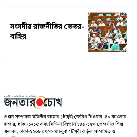
সংসদীয় রাজনীতির ভেতর-
বাহির
প্রধান সম্পাদক মতিউর রহমান চৌধুরী জেনিথ টাওয়ার, ৪০ কাওরান
বাজার, ঢাকা-১২১৫ এবং মিডিয়া প্রিন্টার্স ১৪৯-১৫০ তেজগাঁও শিল্প
এলাকা, ঢাকা-১২০৮ থেকে মাহবুবা চৌধুরী কর্তৃক সম্পাদিত ও