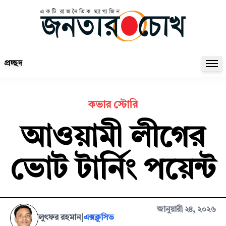
প্রচ্ছদ
কভার স্টোরি
আওয়ামী লীগের
ভোট টার্নিং পয়েন্ট
জানুয়ারী ২৪, ২০২৬
লুৎফর রহমান
|
এক্সক্লুসিভ