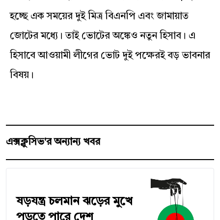
হচ্ছে এক সময়ের দুই মিত্র বিএনপি এবং জামায়াত
জোটের মধ্যে। তাই ভোটের অঙ্কেও নতুন হিসাব। এ
হিসাবে আওয়ামী লীগের ভোট দুই পক্ষেরই বড় ভাবনার
বিষয়।
এক্সক্লুসিভ'র অন্যান্য খবর
ষড়যন্ত্র চলমান ঝড়ের মুখে
পড়তে পারে দেশ