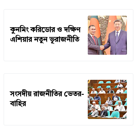
কুনমিং করিডোর ও দক্ষিণ
এশিয়ার নতুন ভূরাজনীতি
সংসদীয় রাজনীতির ভেতর-
বাহির