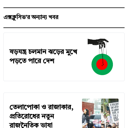
এক্সক্লুসিভ'র অন্যান্য খবর
ষড়যন্ত্র চলমান ঝড়ের মুখে
পড়তে পারে দেশ
তেলাপোকা ও রাজাকার,
প্রতিরোধের নতুন
রাজনৈতিক ভাষা